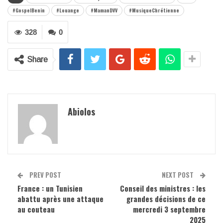
#GospelBenin
#Louange
#MamanDVV
#MusiqueChrétienne
328
0
Share
Abiolos
PREV POST
NEXT POST
France : un Tunisien
Conseil des ministres : les
abattu après une attaque
grandes décisions de ce
au couteau
mercredi 3 septembre
2025