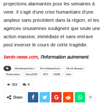
projections alarmantes pour les semaines à
venir. Il s’agit d’une crise humanitaire d’une
ampleur sans précédent dans la région, et les
agences onusiennes soulignent que seule une
action massive, immédiate et sans entrave
peut inverser le cours de cette tragédie.
benin-news.com
, l’information autrement
.
#AideHumanitaire
#CriseHumanitaire
#DroitsHumains
#FamineGaza
#Gaza2025
#IPC
#OCHA
#Onu
353
0
Share