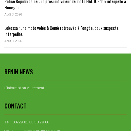
Police Républicaine : un présumé voleur de moto HAOJUE 115 interpellé à
Houègbo
Août 3, 2026
Lokossa : une moto volée à Comè retrouvée à Fongba, deux suspects
interpellés
Août 3, 2026
BENIN NEWS
L’Information Autrement
CONTACT
Tel : 00229 01 66 38 78 66