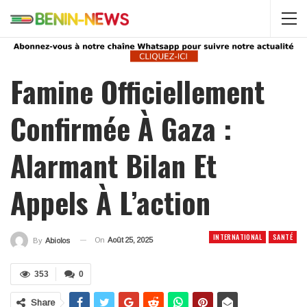
Famine Officiellement
Confirmée À Gaza :
Alarmant Bilan Et
Appels À L’action
INTERNATIONAL
SANTÉ
On
Août 25, 2025
By
Abiolos
353
0
Share