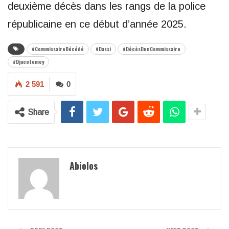
deuxième décès dans les rangs de la police
républicaine en ce début d’année 2025.
#CommissaireDécédé
#Dassi
#DécèsDunCommissaire
#Djacotomey
2 591
0
Share
Abiolos