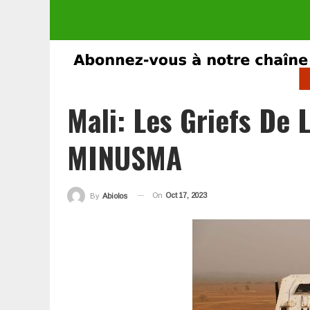
Mali: Les Griefs De 
MINUSMA
On
Oct 17, 2023
By
Abiolos