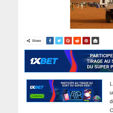
Share
L
u
d
C