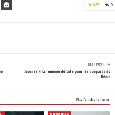
987
0
NEXT POST
ée
Journée Fifa : énième défaite pour les Guépards du
Bénin
Plus D'articles De L'auteur
AL
INTERNATIONAL