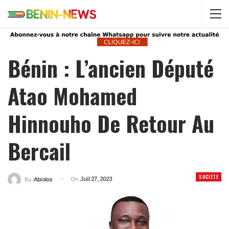
Bénin : L’ancien Député
Atao Mohamed
Hinnouho De Retour Au
Bercail
SOCIETE
On
Juil 27, 2023
By
Abiolos