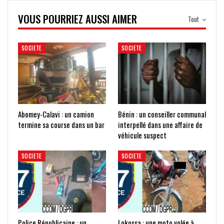
VOUS POURRIEZ AUSSI AIMER
Tout
SOCIETE
SOCIETE
Abomey-Calavi : un camion
Bénin : un conseiller communal
termine sa course dans un bar
interpellé dans une affaire de
véhicule suspect
SOCIETE
SOCIETE
Police Républicaine : un
Lokossa : une moto volée à