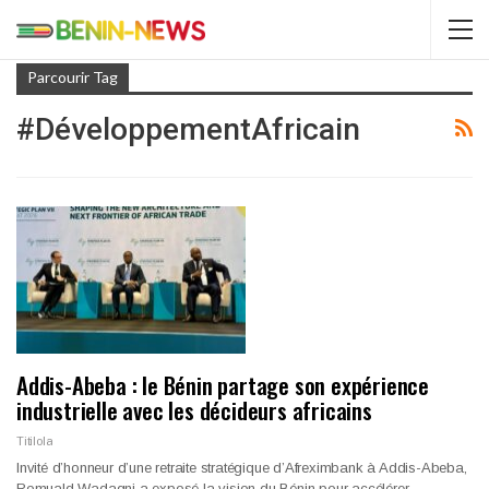
Parcourir Tag
#DéveloppementAfricain
Addis-Abeba : le Bénin partage son expérience
industrielle avec les décideurs africains
Titilola
Invité d’honneur d’une retraite stratégique d’Afreximbank à Addis-Abeba,
Romuald Wadagni a exposé la vision du Bénin pour accélérer